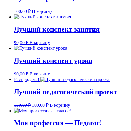
100,00
₽
В корзину
Лучший конспект занятия
90,00
₽
В корзину
Лучший конспект урока
90,00
₽
В корзину
Распродажа!
Лучший педагогический проект
Первоначальная
Текущая
130,00
₽
100,00
₽
В корзину
цена
цена:
составляла
100,00 ₽.
130,00 ₽.
Моя профессия — Педагог!