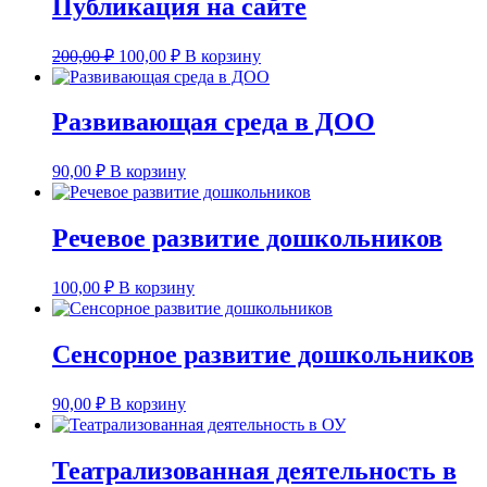
Публикация на сайте
Первоначальная
Текущая
200,00
₽
100,00
₽
В корзину
цена
цена:
составляла
100,00 ₽.
200,00 ₽.
Развивающая среда в ДОО
90,00
₽
В корзину
Речевое развитие дошкольников
100,00
₽
В корзину
Сенсорное развитие дошкольников
90,00
₽
В корзину
Театрализованная деятельность в