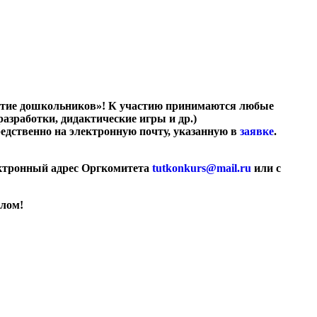
звитие дошкольников»! К участию принимаются любые
зработки, дидактические игры и др.)
средственно на электронную почту, указанную в
заявке
.
лектронный адрес Оргкомитета
tutkonkurs@mail.ru
или с
плом!