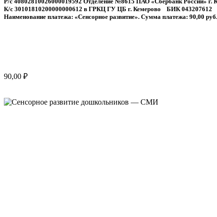
Р/с 40802810026000019592 Отделение №8615 ПАО «Сбербанк России» г. 
К/с 30101810200000000612 в ГРКЦ ГУ ЦБ г. Кемерово
БИК 043207612
Наименование платежа: «Сенсорное развитие». Сумма платежа: 90,00 руб
90,00
₽