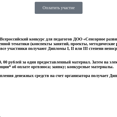
Оплатить участие
ет Всероссийский конкурс для педагогов ДОО «Сенсорное ра
ой тематики (конспекты занятий, проекты, методические ра
 все участники получают Дипломы I, II или III степени непо
0, 00 рублей за один предоставленный материал. Затем на э
ции* об оплате оргвзноса; заявку; конкурсные материалы.
упления денежных средств на счет организатора получает Ди