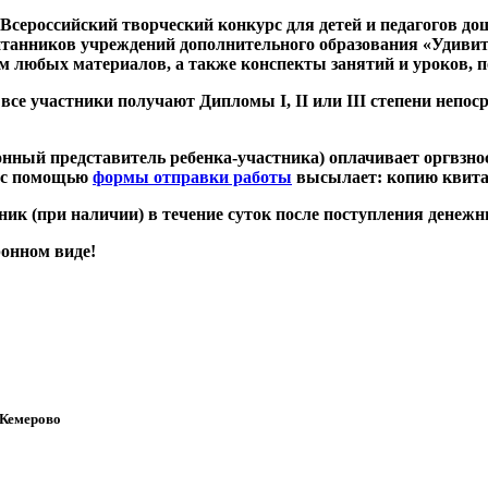
т Всероссийский творческий конкурс для детей и педагогов 
спитанников учреждений дополнительного образования «Удив
м любых материалов, а также конспекты занятий и уроков, 
 все участники получают Дипломы I, II или III степени непо
нный представитель ребенка-участника) оплачивает оргвзнос
 с помощью
формы отправки работы
высылает: копию квитан
ник (при наличии) в течение суток после поступления денежн
онном виде!
 Кемерово