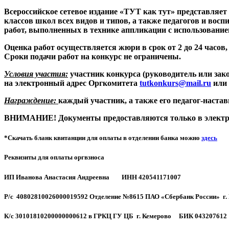
Всероссийское сетевое издание «ТУТ как тут» представляе
классов школ всех видов и типов, а также педагогов и во
работ, выполненных в технике аппликации с использование
Оценка работ осуществляется жюри в срок от 2 до 24 часов,
Сроки подачи работ на конкурс не ограничены.
Условия участия:
участник конкурса (руководитель или зако
на электронный адрес Оргкомитета
tutkonkurs@mail.ru
или
Награждение:
каждый участник, а также его педагог-настав
ВНИМАНИЕ! Документы предоставляются только в электр
*Скачать бланк квитанции для оплаты в отделении банка можно
здесь
Реквизиты для оплаты оргвзноса
ИП Иванова Анастасия Андреевна ИНН 420541171007
Р/с 40802810026000019592 Отделение №8615 ПАО «Сбербанк России» г.
К/с 30101810200000000612 в ГРКЦ ГУ ЦБ г. Кемерово
БИК 043207612