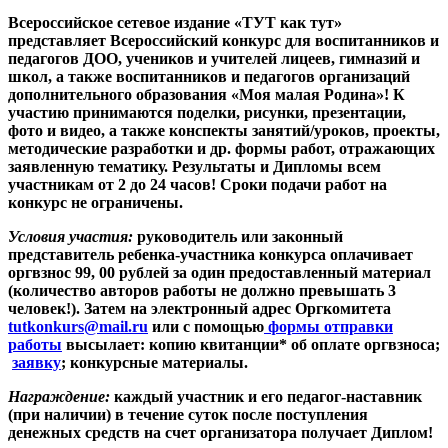
Всероссийское сетевое издание «ТУТ как тут»
представляет Всероссийский конкурс для воспитанников и
педагогов ДОО, учеников и учителей лицеев, гимназий и
школ, а также воспитанников и педагогов организаций
дополнительного образования «Моя малая Родина»! К
участию принимаются поделки, рисунки, презентации,
фото и видео, а также конспекты занятий/уроков, проекты,
методические разработки и др. формы работ, отражающих
заявленную тематику. Результаты и Дипломы всем
участникам от 2 до 24 часов! Сроки подачи работ на
конкурс не ограничены.
Условия участия:
руководитель или законный
представитель ребенка-участника конкурса оплачивает
оргвзнос 99, 00 рублей за один предоставленный материал
(количество авторов работы не должно превышать 3
человек!). Затем на электронный адрес Оргкомитета
tutkonkurs@mail.ru
или с помощью
формы отправки
работы
высылает: копию квитанции* об оплате оргвзноса;
заявку
; конкурсные материалы.
Награждение:
каждый участник и его педагог-наставник
(при наличии) в течение суток после поступления
денежных средств на счет организатора получает Диплом!