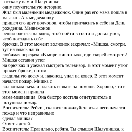
расскажу вам и Шалунишке
одну поучительную историю.
Жил-был маленький медвежонок. Один раз его мама пошла в
магазин. А к медвежонку
пришел его друг волчонок, чтобы пригласить к себе на День
рождения. Медвежонок
решил одеться нарядно, чтоб пойти в гости и достал утюг,
чтоб погладить себе
брючки. В этот момент волчонок закричал: «Мишка, смотри,
тут началась наша
любимая передача «В мире животных», иди скорей смотреть!
Мишка оставил утюг
на брючках и убежал смотреть телевизор. В этот момент утюг
прожег брюки, потом
гладильную доску и, наконец, упал на ковер. В этот момент
начался пожар. Мишка с
волчонком начали плакать и звать на помощь. Хорошо, что в
этот момент пришла
мама-медведица. Она быстро достала огнетушитель и
потушила пожар.
Воспитатель: Ребята, скажите пожалуйста из-за чего начался
пожар и что неправильно
сделал мишка?
Ответы детей.
Воспитатель: Правильно, ребята. Ты слышал Шалунишка, к