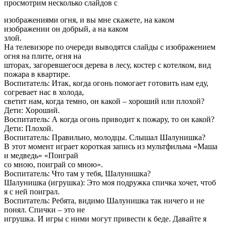
просмотрим несколько слайдов с
изображениями огня, и вы мне скажете, на каком
изображении он добрый, а на каком
злой.
На телевизоре по очереди выводятся слайды с изображением
огня на плите, огня на
шторах, загоревшегося дерева в лесу, костер с котелком, вид
пожара в квартире.
Воспитатель: Итак, когда огонь помогает готовить нам еду,
согревает нас в холода,
светит нам, когда темно, он какой – хороший или плохой?
Дети: Хороший.
Воспитатель: А когда огонь приводит к пожару, то он какой?
Дети: Плохой.
Воспитатель: Правильно, молодцы. Слышал Шалунишка?
В этот момент играет короткая запись из мультфильма «Маша
и медведь» «Поиграй
со мною, поиграй со мною».
Воспитатель: Что там у тебя, Шалунишка?
Шалунишка (игрушка): Это моя подружка спичка хочет, чтоб
я с ней поиграл.
Воспитатель: Ребята, видимо Шалунишка так ничего и не
понял. Спички – это не
игрушка. И игры с ними могут привести к беде. Давайте я