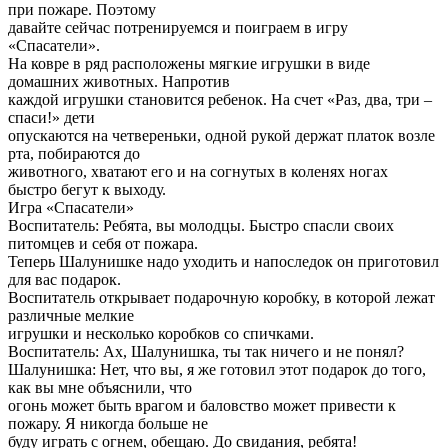
при пожаре. Поэтому
давайте сейчас потренируемся и поиграем в игру
«Спасатели».
На ковре в ряд расположены мягкие игрушки в виде
домашних животных. Напротив
каждой игрушки становится ребенок. На счет «Раз, два, три –
спаси!» дети
опускаются на четвереньки, одной рукой держат платок возле
рта, побираются до
животного, хватают его и на согнутых в коленях ногах
быстро бегут к выходу.
Игра «Спасатели»
Воспитатель: Ребята, вы молодцы. Быстро спасли своих
питомцев и себя от пожара.
Теперь Шалунишке надо уходить и напоследок он приготовил
для вас подарок.
Воспитатель открывает подарочную коробку, в которой лежат
различные мелкие
игрушки и несколько коробков со спичками.
Воспитатель: Ах, Шалунишка, ты так ничего и не понял?
Шалунишка: Нет, что вы, я же готовил этот подарок до того,
как вы мне объяснили, что
огонь может быть врагом и баловство может привести к
пожару. Я никогда больше не
буду играть с огнем, обещаю. До свидания, ребята!